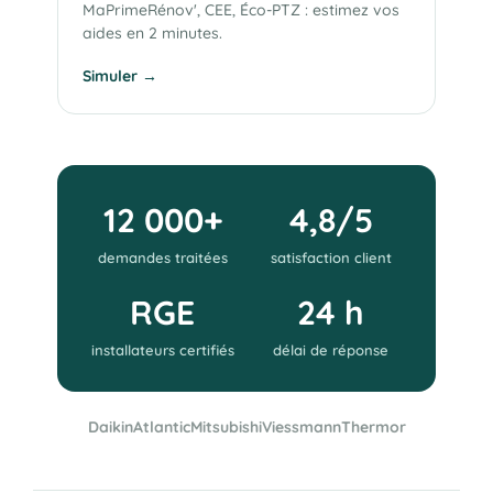
MaPrimeRénov', CEE, Éco-PTZ : estimez vos
aides en 2 minutes.
Simuler →
12 000+
4,8/5
demandes traitées
satisfaction client
RGE
24 h
installateurs certifiés
délai de réponse
Daikin
Atlantic
Mitsubishi
Viessmann
Thermor