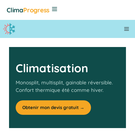
Aller
Clima
Progress
au
contenu
M
Climatisation
Monosplit, multisplit, gainable réversible.
Confort thermique été comme hiver.
Obtenir mon devis gratuit →