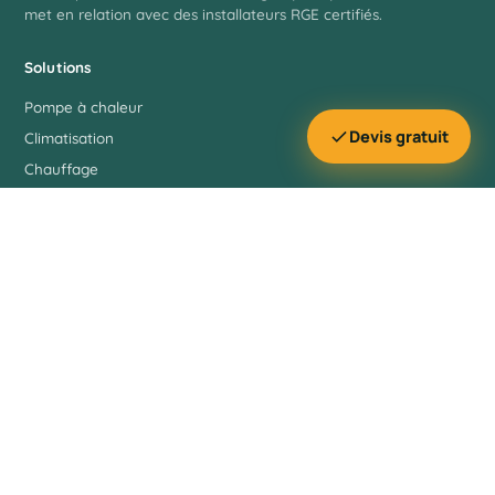
met en relation avec des installateurs RGE certifiés.
Solutions
Pompe à chaleur
Devis gratuit
Climatisation
Chauffage
Solaire
Ressources
Magazine / Guides
Simulateur d'aides
Annuaire RGE
À propos
Infos
Contact