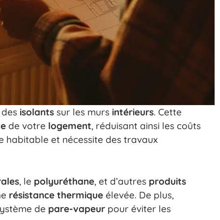
r des
isolants
sur les murs
intérieurs
. Cette
ue
de votre
logement
, réduisant ainsi les coûts
ce habitable et nécessite des travaux
rales
, le
polyuréthane
, et d’autres
produits
ne
résistance thermique
élevée. De plus,
 système de
pare-vapeur
pour éviter les