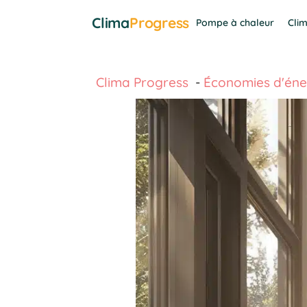
Aller
Clima
Progress
Pompe à chaleur
Clim
au
contenu
Clima Progress
Économies d'éne