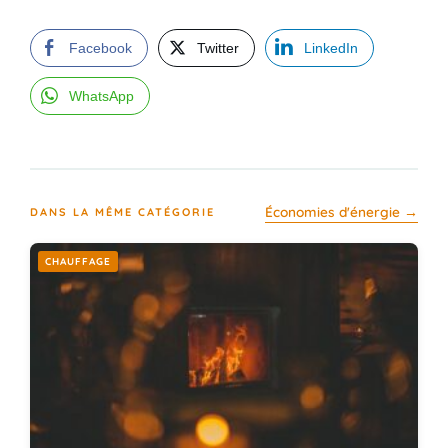
Facebook
Twitter
LinkedIn
WhatsApp
Économies d'énergie →
DANS LA MÊME CATÉGORIE
CHAUFFAGE