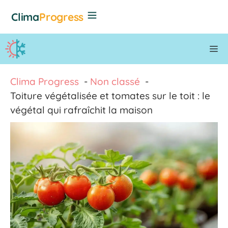
Aller
Clima
Progress
au
contenu
M
Clima Progress
Non classé
Toiture végétalisée et tomates sur le toit : le
végétal qui rafraîchit la maison