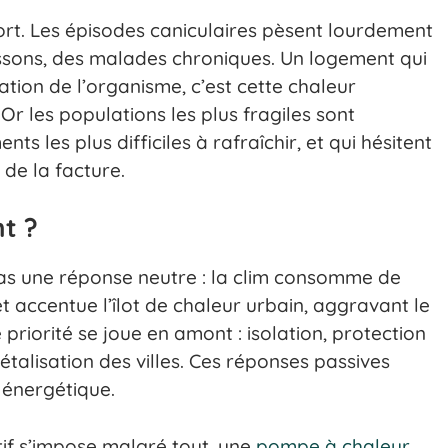
ort. Les épisodes caniculaires pèsent lourdement
issons, des malades chroniques. Un logement qui
tion de l’organisme, c’est cette chaleur
Or les populations les plus fragiles sont
s les plus difficiles à rafraîchir, et qui hésitent
 de la facture.
nt ?
pas une réponse neutre : la clim consomme de
 et accentue l’îlot de chaleur urbain, aggravant le
priorité se joue en amont : isolation, protection
étalisation des villes. Ces réponses passives
 énergétique.
tif s’impose malgré tout, une
pompe à chaleur