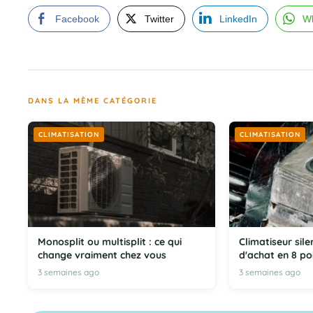
Facebook
Twitter
LinkedIn
W
DANS LA MÊME CATÉGORIE
CLIMATISATION
CLIMATISATION
Monosplit ou multisplit : ce qui
Climatiseur silen
change vraiment chez vous
d'achat en 8 po
3 semaines ago
3 semaines ago