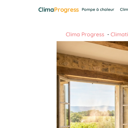
Aller
Clima
Progress
Pompe à chaleur
Clim
au
contenu
Clima Progress
Climat