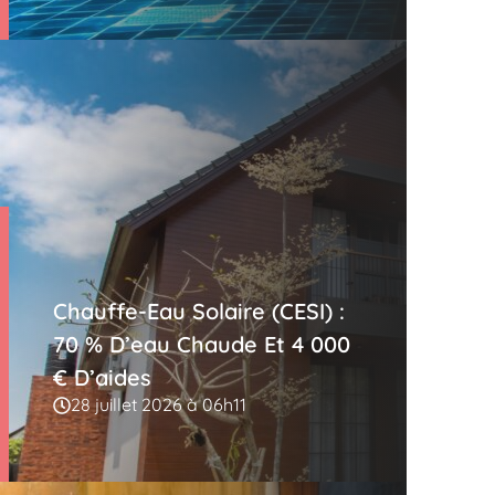
Chauffe-Eau Solaire (CESI) :
70 % D’eau Chaude Et 4 000
€ D’aides
28 juillet 2026 à 06h11