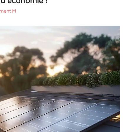
 d’économie !
ément M