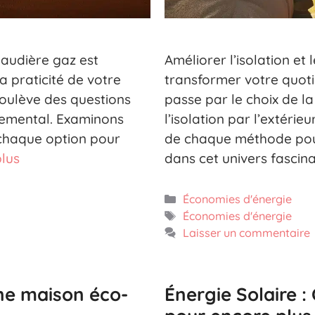
haudière gaz est
Améliorer l’isolation e
a praticité de votre
transformer votre quot
oulève des questions
passe par le choix de la
onnemental. Examinons
l’isolation par l’extéri
 chaque option pour
de chaque méthode pour
plus
dans cet univers fascin
Catégories
Économies d'énergie
Étiquettes
Économies d'énergie
Laisser un commentaire
ne maison éco-
Énergie Solaire 