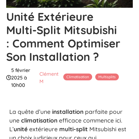
Unité Extérieure
Multi-Split Mitsubishi
: Comment Optimiser
Son Installation ?
5 février
Clément
Climatisation
Multisplits
2025 à
M
10h00
La quête d’une
installation
parfaite pour
une
climatisation
efficace commence ici.
L’
unité
extérieure
multi-split
Mitsubishi est
un choix judicieux pour ceux qui