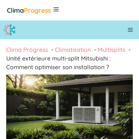
Aller
Clima
Progress
au
contenu
M
Clima Progress
Climatisation
Multisplits
Unité extérieure multi-split Mitsubishi :
Comment optimiser son installation ?