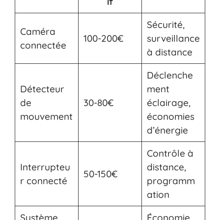
if
Sécurité,
Caméra
100-200€
surveillance
connectée
à distance
Déclenche
Détecteur
ment
de
30-80€
éclairage,
mouvement
économies
d’énergie
Contrôle à
Interrupteu
distance,
50-150€
r connecté
programm
ation
Système
Économie