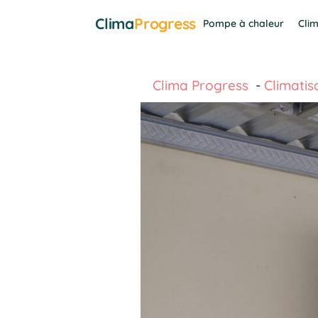
Aller
Clima
Progress
Pompe à chaleur
Clim
au
contenu
Clima Progress
Climatis