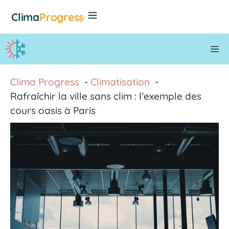
Aller
Clima
Progress
au
contenu
M
Clima Progress
Climatisation
Rafraîchir la ville sans clim : l’exemple des
cours oasis à Paris