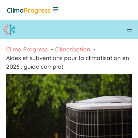
Aller
Clima
Progress
au
contenu
M
Clima Progress
Climatisation
Aides et subventions pour la climatisation en
2026 : guide complet