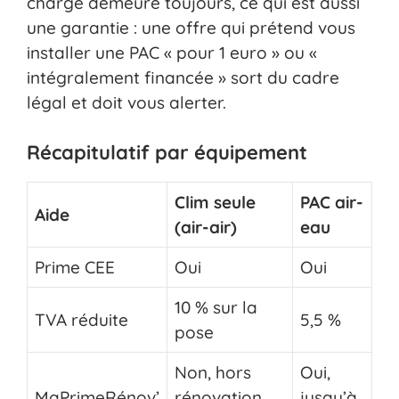
charge demeure toujours, ce qui est aussi
une garantie : une offre qui prétend vous
installer une PAC « pour 1 euro » ou «
intégralement financée » sort du cadre
légal et doit vous alerter.
Récapitulatif par équipement
Clim seule
PAC air-
Aide
(air-air)
eau
Prime CEE
Oui
Oui
10 % sur la
TVA réduite
5,5 %
pose
Non, hors
Oui,
MaPrimeRénov’
rénovation
jusqu’à