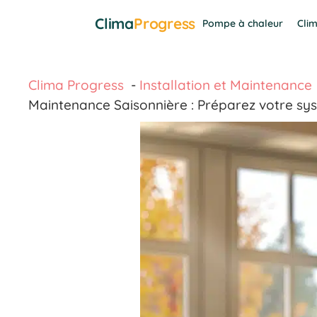
Aller
Clima
Progress
Pompe à chaleur
Clim
au
contenu
Clima Progress
Installation et Maintenance
Maintenance Saisonnière : Préparez votre sy