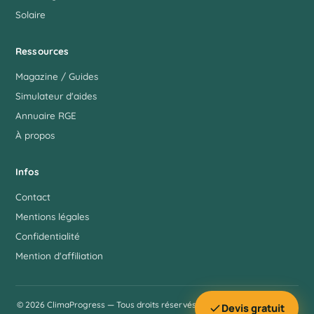
Solaire
Ressources
Magazine / Guides
Simulateur d'aides
Annuaire RGE
À propos
Infos
Contact
Mentions légales
Confidentialité
Mention d'affiliation
© 2026 ClimaProgress — Tous droits réservés. Site édité dans le respect
Devis gratuit