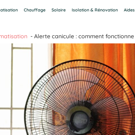
atisation
Chauffage
Solaire
Isolation & Rénovation
Aides
imatisation
Alerte canicule : comment fonctionne l