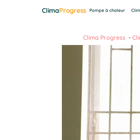
Aller
Clima
Progress
Pompe à chaleur
Clim
au
contenu
Clima Progress
Cl