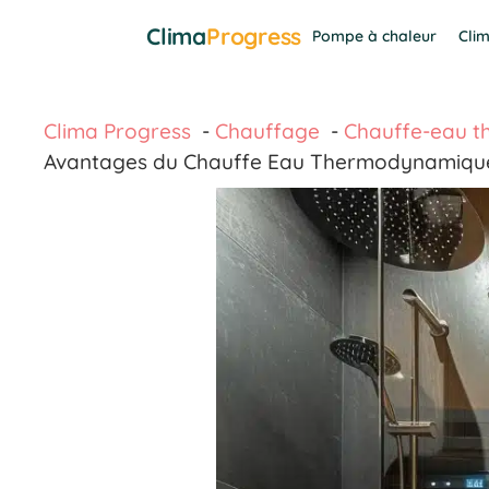
Aller
Clima
Progress
Pompe à chaleur
Clim
au
contenu
Clima Progress
Chauffage
Chauffe-eau 
Avantages du Chauffe Eau Thermodynamique : 