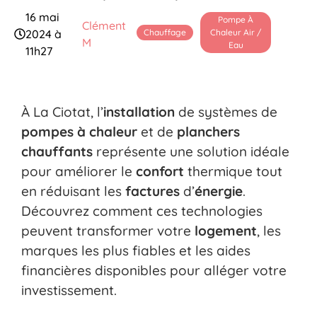
16 mai
Pompe À
Clément
Chauffage
Chaleur Air /
2024 à
M
Eau
11h27
À La Ciotat, l’
installation
de systèmes de
pompes à chaleur
et de
planchers
chauffants
représente une solution idéale
pour améliorer le
confort
thermique tout
en réduisant les
factures
d’
énergie
.
Découvrez comment ces technologies
peuvent transformer votre
logement
, les
marques les plus fiables et les aides
financières disponibles pour alléger votre
investissement.