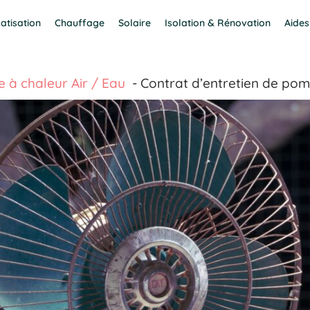
atisation
Chauffage
Solaire
Isolation & Rénovation
Aides
 à chaleur Air / Eau
Contrat d’entretien de pomp