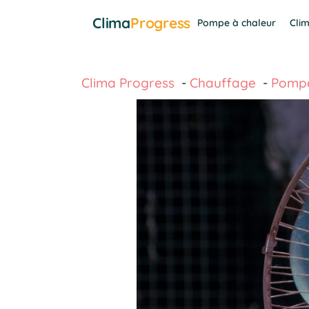
Aller
Clima
Progress
Pompe à chaleur
Clim
au
contenu
Clima Progress
Chauffage
Pompe