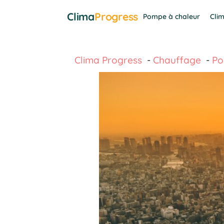
Aller
Clima
Progress
Pompe à chaleur
Clim
au
contenu
Clima Progress
Chauffage
Po