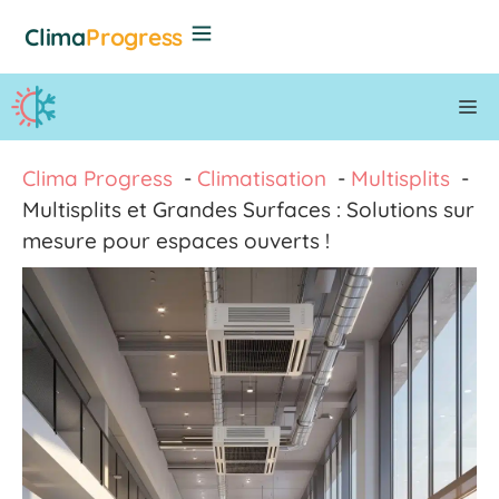
Aller
Clima
Progress
au
contenu
M
Clima Progress
Climatisation
Multisplits
Multisplits et Grandes Surfaces : Solutions sur
mesure pour espaces ouverts !