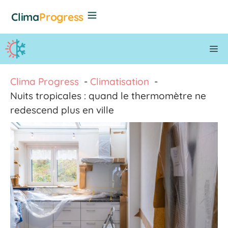
Aller
Clima
Progress
au
contenu
M
Clima Progress
Climatisation
Nuits tropicales : quand le thermomètre ne
redescend plus en ville