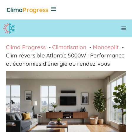
Aller
Clima
Progress
au
contenu
M
Clima Progress
Climatisation
Monosplit
Clim réversible Atlantic 5000W : Performance
et économies d’énergie au rendez-vous