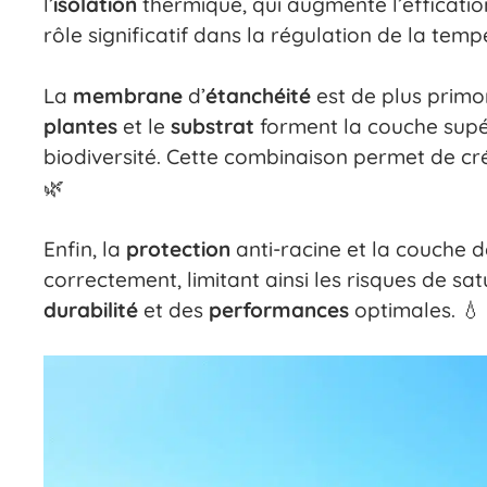
l’
isolation
thermique, qui augmente l’efficati
rôle significatif dans la régulation de la tempé
La
membrane
d’
étanchéité
est de plus primor
plantes
et le
substrat
forment la couche supé
biodiversité. Cette combinaison permet de cr
🌿
Enfin, la
protection
anti-racine et la couche 
correctement, limitant ainsi les risques de s
durabilité
et des
performances
optimales. 💧