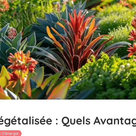
égétalisée : Quels Avantag
 D'énergie