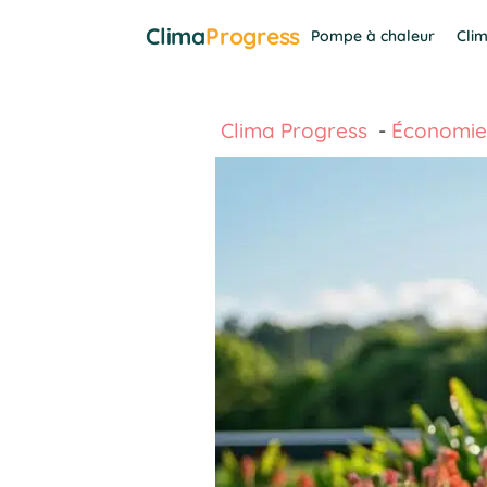
Aller
Clima
Progress
Pompe à chaleur
Clim
au
contenu
Clima Progress
Économie