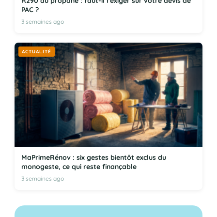
R290 au propane : faut-il l'exiger sur votre devis de
PAC ?
3 semaines ago
ACTUALITÉ
MaPrimeRénov : six gestes bientôt exclus du
monogeste, ce qui reste finançable
3 semaines ago