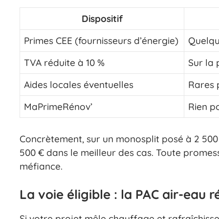
Dispositif
Primes CEE (fournisseurs d’énergie)
Quelqu
TVA réduite à 10 %
Sur la
Aides locales éventuelles
Rares p
MaPrimeRénov’
Rien po
Concrètement, sur un monosplit posé à 2 500 
500 € dans le meilleur des cas. Toute promes
méfiance.
La voie éligible : la PAC air-eau r
Si votre projet mêle chauffage et rafraîchiss