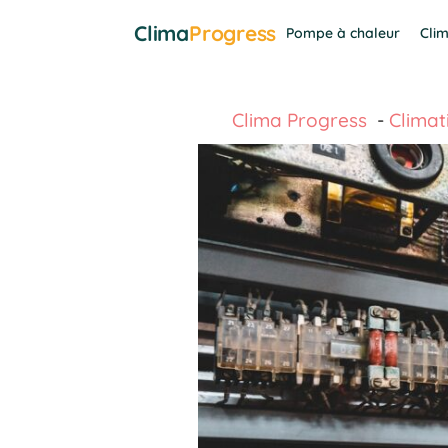
Aller
Clima
Progress
Pompe à chaleur
Clim
au
contenu
Clima Progress
Climat