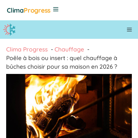
Aller
Clima
Progress
au
contenu
M
Clima Progress
Chauffage
Poêle à bois ou insert : quel chauffage à
bûches choisir pour sa maison en 2026 ?