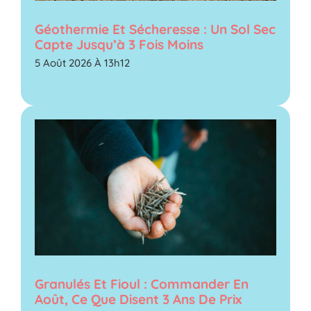
Géothermie Et Sécheresse : Un Sol Sec
Capte Jusqu’à 3 Fois Moins
5 Août 2026 À 13h12
Granulés Et Fioul : Commander En
Août, Ce Que Disent 3 Ans De Prix