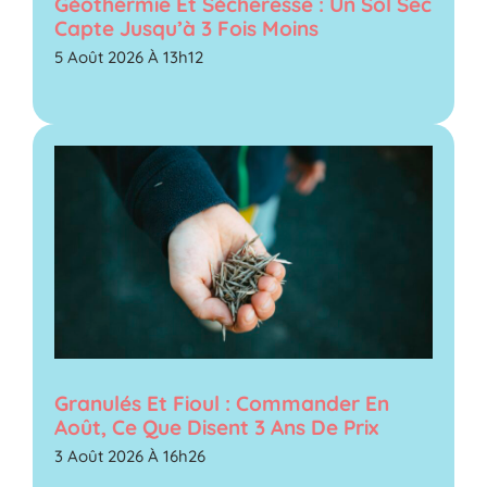
Géothermie Et Sécheresse : Un Sol Sec
Capte Jusqu’à 3 Fois Moins
5 Août 2026 À 13h12
Granulés Et Fioul : Commander En
Août, Ce Que Disent 3 Ans De Prix
3 Août 2026 À 16h26