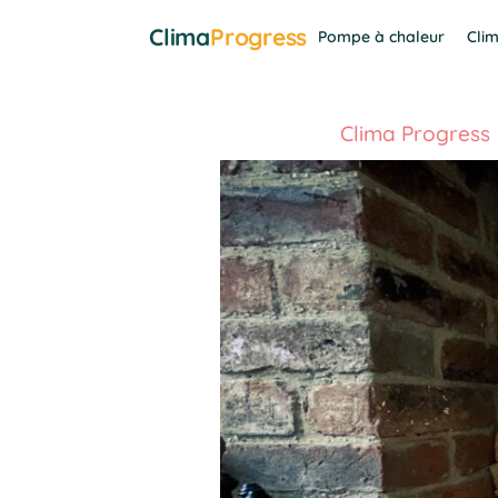
Aller
Clima
Progress
Pompe à chaleur
Clim
au
contenu
Clima Progress