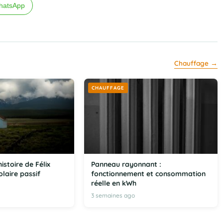
hatsApp
Chauffage →
CHAUFFAGE
istoire de Félix
Panneau rayonnant :
laire passif
fonctionnement et consommation
réelle en kWh
3 semaines ago