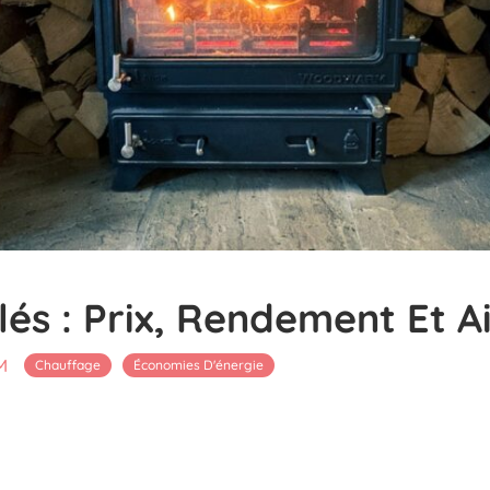
lés : Prix, Rendement Et A
M
Chauffage
Économies D'énergie