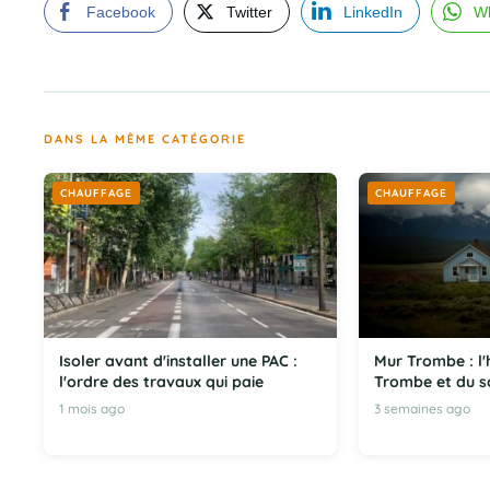
Facebook
Twitter
LinkedIn
W
DANS LA MÊME CATÉGORIE
CHAUFFAGE
CHAUFFAGE
Isoler avant d'installer une PAC :
Mur Trombe : l'h
l'ordre des travaux qui paie
Trombe et du so
1 mois ago
3 semaines ago