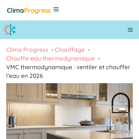
Aller
Clima
Progress
au
contenu
M
Clima Progress
Chauffage
Chauffe-eau thermodynamique
VMC thermodynamique : ventiler et chauffer
l’eau en 2026