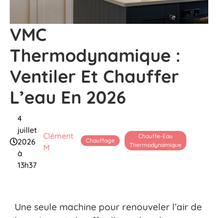
VMC
Thermodynamique :
Ventiler Et Chauffer
L’eau En 2026
4
juillet
Clément
Chauffe-Eau
Chauffage
2026
Thermodynamique
M
à
13h37
Une seule machine pour renouveler l’air de