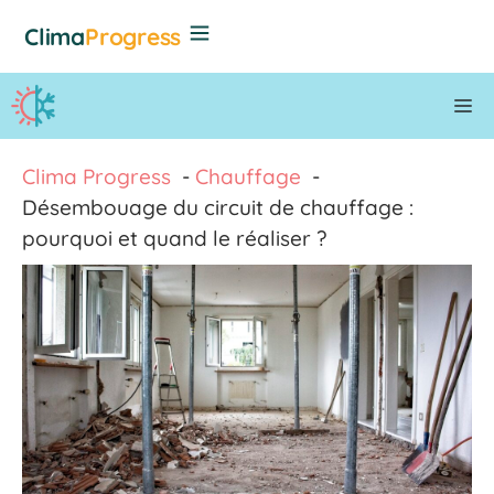
Aller
Clima
Progress
au
contenu
M
Clima Progress
Chauffage
Désembouage du circuit de chauffage :
pourquoi et quand le réaliser ?