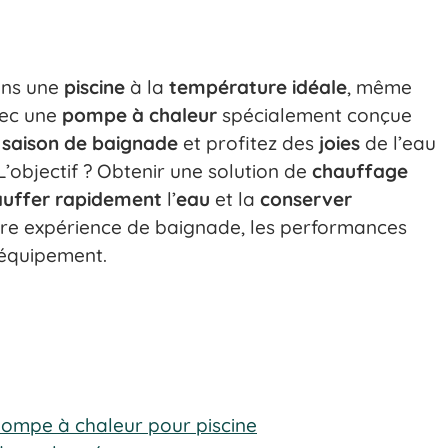
ans une
piscine
à la
température idéale
, même
vec une
pompe à chaleur
spécialement conçue
a
saison de baignade
et profitez des
joies
de l’eau
L’objectif ? Obtenir une solution de
chauffage
auffer rapidement
l’
eau
et la
conserver
re expérience de baignade, les performances
 équipement.
ompe à chaleur pour piscine