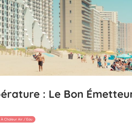
érature : Le Bon Émetteu
À Chaleur Air / Eau