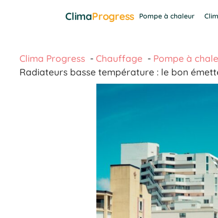
Aller
Clima
Progress
Pompe à chaleur
Clim
au
contenu
Clima Progress
Chauffage
Pompe à chaleu
Radiateurs basse température : le bon émet